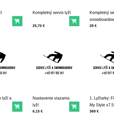
í
Kompletný servis lyží
Kompletný se
snowboardo
Do košíka
Do košíka
Cena s DPH
Cena s DPH
25,70 €
29 €
 lyží a
Nastavenie viazania
1. Lyžiarky: F
lyží
My Style x7.5
Do košíka
Do košíka
Cena s DPH
Cena s DPH
6,15 €
369 €
283mm, 24,5 