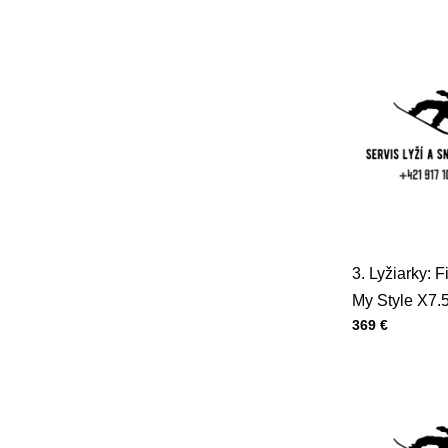
3. Lyžiarky: F
My Style X7.5
Cena s DPH
369 €
303mm, 26,5 
u30115