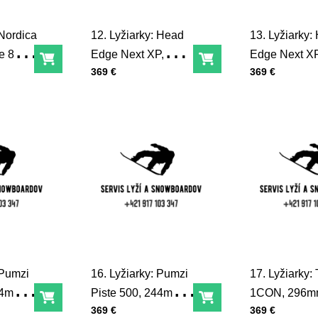
 Nordica
12. Lyžiarky: Head
13. Lyžiarky:
e 80,
Edge Next XP,
Edge Next XP
Do košíka
Do košíka
Cena s DPH
Cena s DPH
369 €
369 €
8,5
329mm, 28,5
317mm, K-6
 Pumzi
16. Lyžiarky: Pumzi
17. Lyžiarky:
44mm,
Piste 500, 244mm,
1CON, 296m
Do košíka
Do košíka
Cena s DPH
Cena s DPH
369 €
369 €
29/32
oranžové-vy