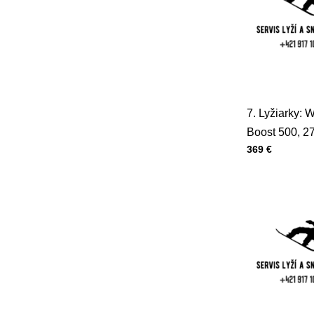
7. Lyžiarky:
Boost 500, 
Cena s DPH
369 €
23/23,5