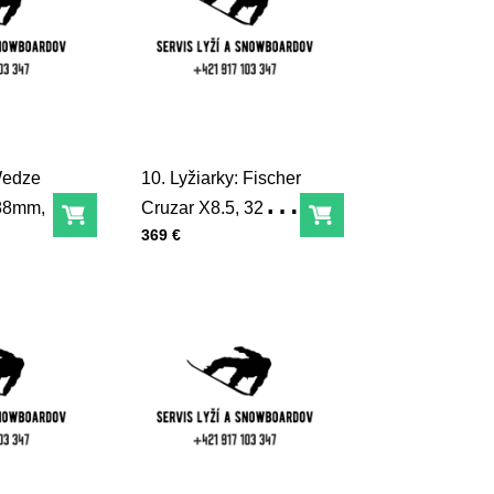
 Wedze
10. Lyžiarky: Fischer
288mm,
Cruzar X8.5, 323mm,
Do košíka
Do košíka
Cena s DPH
369 €
28,5 , K-U30416