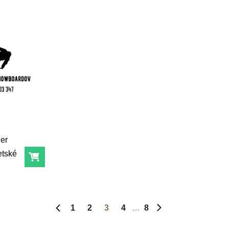
her
etské
Do košíka
1
2
3
4
8
Predchádzajúca strana
Ďalšia stránka