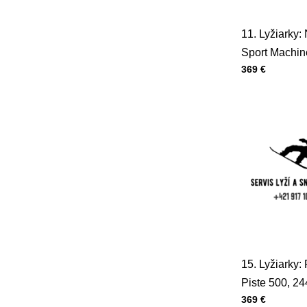
11. Lyžiarky:
Sport Machin
Cena s DPH
369 €
325mm, 28/2
15. Lyžiarky:
Piste 500, 2
Cena s DPH
369 €
29/32