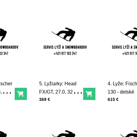
u30115
ischer
5. Lyžiarky: Head
4. Lyže: Fis
,
FX/GT, 27.0, 321mm,
130 - detské
Do košíka
Do košíka
Cena s DPH
Cena s DPH
369 €
615 €
, K-
K-609415