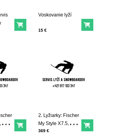
rvis
Voskovanie lyží
w
Do košíka
Do košíka
Cena s DPH
15 €
ischer
2. Lyžiarky: Fischer
,
My Style X7.5,
Do košíka
Do košíka
Cena s DPH
369 €
, K-
293mm, 25,5 , K-