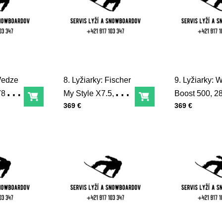
 Wedze
8. Lyžiarky: Fischer
9. Lyžiarky:
278mm
My Style X7.5,
Boost 500, 
Do košíka
Do košíka
Cena s DPH
Cena s DPH
369 €
369 €
283mm, 24,5