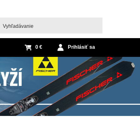
adať
0 €
Prihlásiť sa