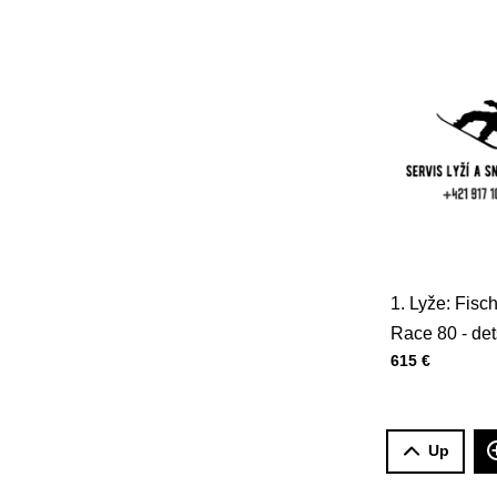
1. Lyže: Fisc
Race 80 - de
Cena s DPH
615 €
Up