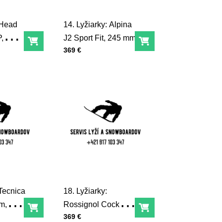
 Head
14. Lyžiarky: Alpina
,
J2 Sport Fit, 245 mm
Do košíka
Do košíka
Cena s DPH
369 €
08281
 Tecnica
18. Lyžiarky:
m,
Rossignol Cockpit
Do košíka
Do košíka
Cena s DPH
369 €
radene
325 mm