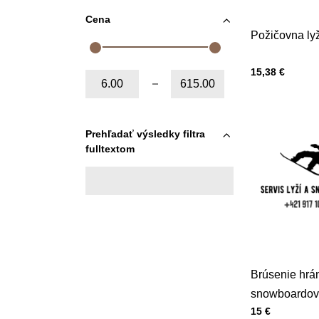
Cena
Požičovna lyž
Cena s DPH
15,38 €
Od:
Do:
Prehľadať výsledky filtra
fulltextom
Brúsenie hrán
snowboardov
Cena s DPH
15 €