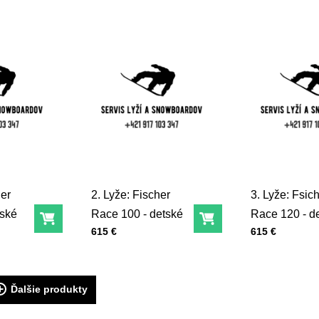
her
2. Lyže: Fischer
3. Lyže: Fsic
tské
Race 100 - detské
Race 120 - d
Do košíka
Do košíka
Cena s DPH
Cena s DPH
615 €
615 €
Ďalšie produkty