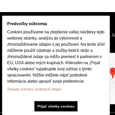
Predvoľby súkromia
KONTAKT
MAPA
Cookies používame na zlepšenie vašej návštevy tejto
SlovakiaBike.sk
Stará cesta 2, 
webovej stránky, analýzu jej výkonnosti a
JDB Group s.r.o.
zhromažďovanie údajov o jej používaní. Na tento účel
môžeme použiť nástroje a služby tretích strán a
Stará cesta 2
zhromaždené údaje sa môžu preniesť k partnerom v
Šamorín 931 01
EÚ, USA alebo iných krajinách. Kliknutím na „Prijať
všetky cookies“ vyjadrujete svoj súhlas s týmto
spracovaním. Nižšie môžete nájsť podrobné
Telefón:
+421 917 103 347
informácie alebo upraviť svoje preferencie.
Zásady ochrany osobných údajov
E-mail:
info@slovakiabike.sk
Prijať všetky cookies