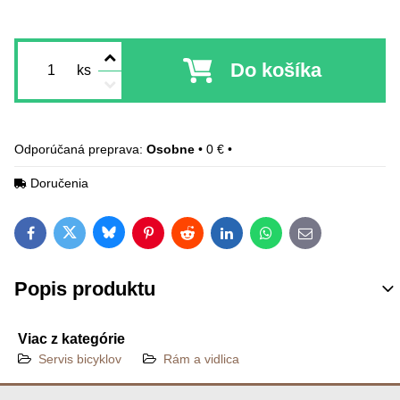
Do košíka
ks
Osobne
•
0 €
•
Doručenia
Bluesky
Twitter
Facebook
Pinterest
Reddit
LinkedIn
WhatsApp
E-mail
Popis produktu
Viac z kategórie
Servis bicyklov
Rám a vidlica