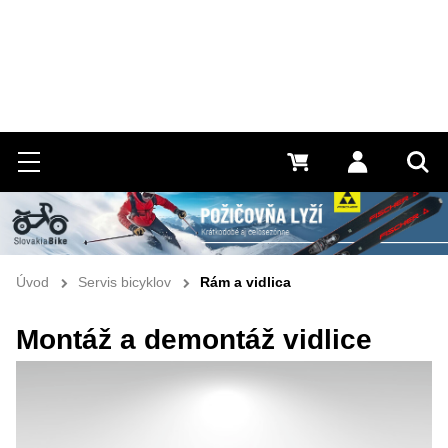
Hľadať
Menu
0 €
Prihlásiť 
Vyh
Úvod
Servis bicyklov
Rám a vidlica
Montáž a demontáž vidlice