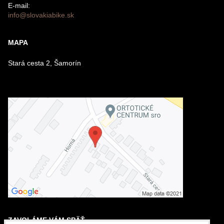
E-mail:
info@slovakiabike.sk
Odoslať
MAPA
Stará cesta 2, Šamorín
ZAVOLÁME VÁM SPÄŤ