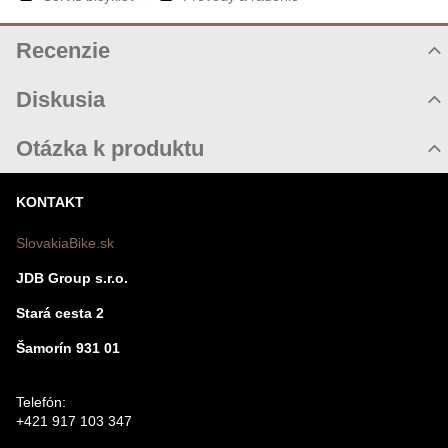
Recenzie
Hodnotenie produktu
Diskusia
Komentáre k produktu
Otázka k produktu
Zatiaľ nie sú žiadne komentáre! Buďte prvý!
Nová otázka k produktu
KONTAKT
Nový komentár
MENO
SlovakiaBike.sk
JDB Group s.r.o.
VÁŠ E-MAIL
Stará cesta 2
Šamorín 931 01
VAŠA OTÁZKA K PRODUKTU
Telefón:
+421 917 103 347