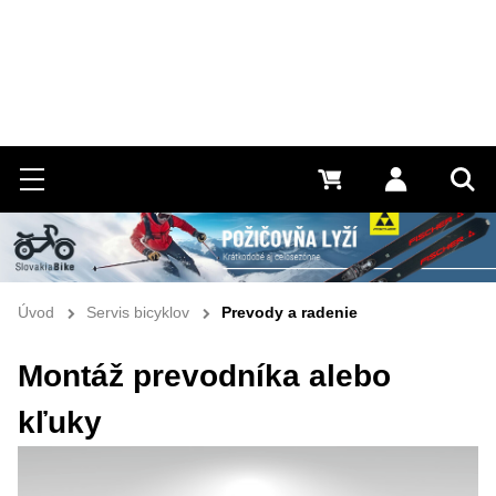
Hľadať
Menu
0 €
Prihlásiť 
Vyh
Úvod
Servis bicyklov
Prevody a radenie
Montáž prevodníka alebo
kľuky