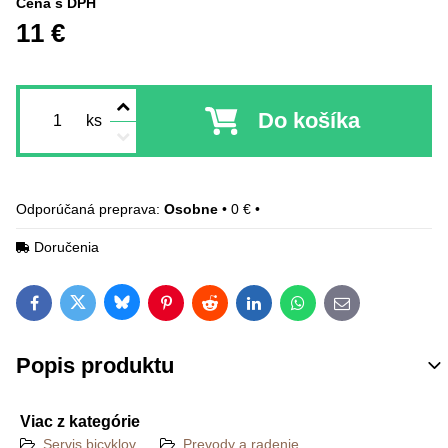
Cena s DPH
11 €
Do košíka
ks
Osobne
•
0 €
•
Doručenia
Bluesky
Twitter
Facebook
Pinterest
Reddit
LinkedIn
WhatsApp
E-mail
Popis produktu
Viac z kategórie
Servis bicyklov
Prevody a radenie