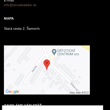
E-mail:
info@slovakiabike.sk
Odoslať
MAPA
Stará cesta 2, Šamorín
ZAVOLÁME VÁM SPÄŤ