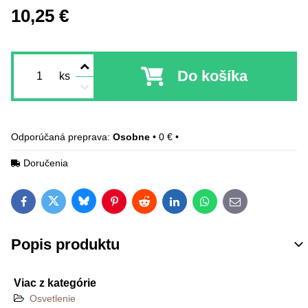
10,25 €
Do košíka
ks
Osobne
•
0 €
•
Doručenia
Bluesky
Twitter
Facebook
Pinterest
Reddit
LinkedIn
WhatsApp
E-mail
Popis produktu
Viac z kategórie
Osvetlenie