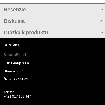
Recenzie
Hodnotenie produktu
Diskusia
Komentáre k produktu
Otázka k produktu
Zatiaľ nie sú žiadne komentáre! Buďte prvý!
Nová otázka k produktu
KONTAKT
Nový komentár
MENO
SlovakiaBike.sk
JDB Group s.r.o.
VÁŠ E-MAIL
Stará cesta 2
Šamorín 931 01
VAŠA OTÁZKA K PRODUKTU
Telefón:
+421 917 103 347