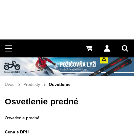
Hľadať
Menu
0 €
Prihlásiť 
Vyh
Úvod
Produkty
Osvetlenie
Osvetlenie predné
Osvetlenie predné
Cena s DPH