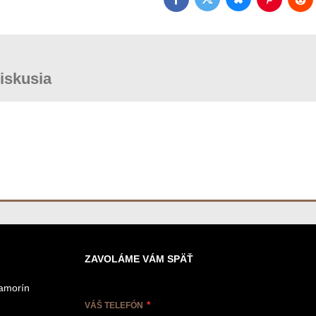
Bluesky
Twitter
Facebook
Pinterest
Red
iskusia
ZAVOLÁME VÁM SPÄŤ
Šamorín
VÁŠ TELEFÓN