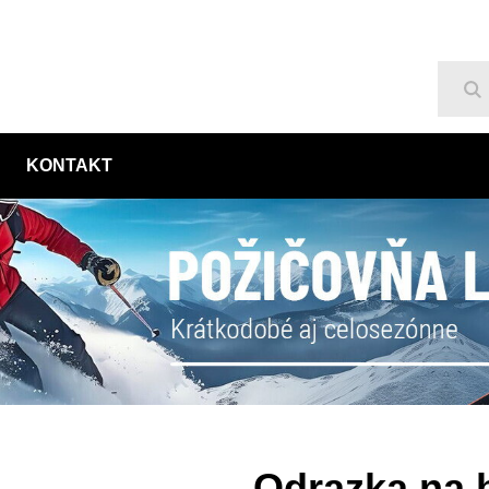
Hľ
KONTAKT
Odrazka na b