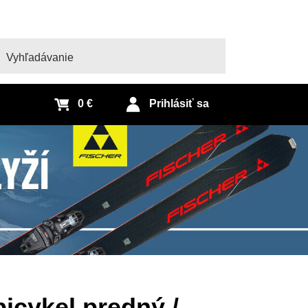
adať
0 €
Prihlásiť sa
icykel predný /