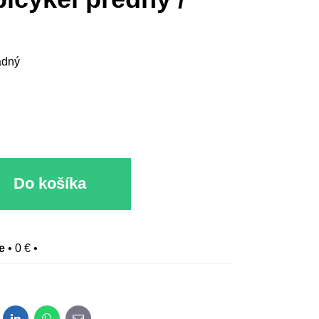
adný
Do košíka
e
•
0 €
•