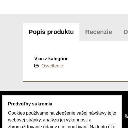
Popis produktu
Recenzie
D
Viac z kategórie
Osvetlenie
Predvoľby súkromia
KONTAKT
MAPA
Cookies používame na zlepšenie vašej návštevy tejto
SlovakiaBike.sk
Stará cesta 2, 
webovej stránky, analýzu jej výkonnosti a
JDB Group s.r.o.
zhromažďovanie údajov o jej používaní. Na tento účel