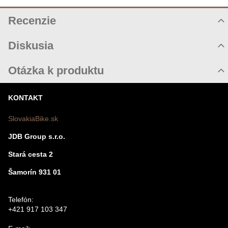
Recenzie
Hodnotenie produktu
Diskusia
Komentáre k produktu
Otázka k produktu
Zatiaľ nie sú žiadne komentáre! Buďte prvý!
Nová otázka k produktu
KONTAKT
Nový komentár
MENO
SlovakiaBike.sk
JDB Group s.r.o.
VÁŠ E-MAIL
Stará cesta 2
Šamorín 931 01
VAŠA OTÁZKA K PRODUKTU
Telefón:
+421 917 103 347