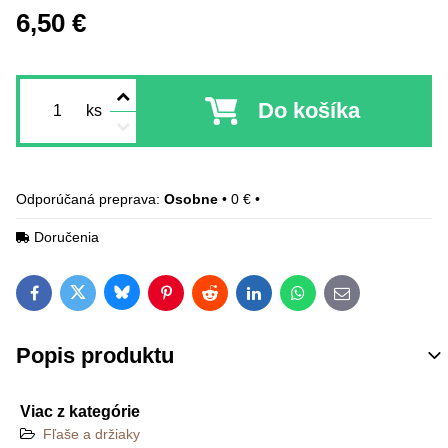
6,50 €
Do košíka
ks
Osobne
•
0 €
•
Doručenia
Bluesky
Twitter
Facebook
Pinterest
Reddit
LinkedIn
WhatsApp
E-mail
Popis produktu
Viac z kategórie
Fľaše a držiaky