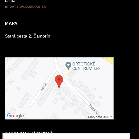
E-mail:
info@slovakiabike.sk
Odoslať
MAPA
Stará cesta 2, Šamorín
ZAVOLÁME VÁM SPÄŤ