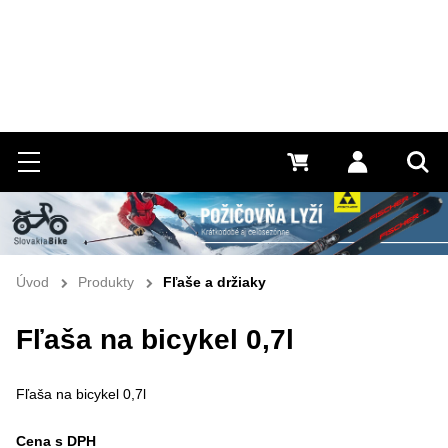
Hľadať
Menu
0 €
Prihlásiť 
Vyh
Úvod
Produkty
Fľaše a držiaky
Fľaša na bicykel 0,7l
Fľaša na bicykel 0,7l
Cena s DPH