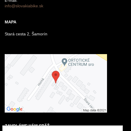
E-mail:
info@slovakiabike.sk
Odoslať
MAPA
Stará cesta 2, Šamorín
ZAVOLÁME VÁM SPÄŤ