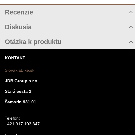
Recenzie
Hodnotenie produktu
Diskusia
Komentáre k produktu
Otázka k produktu
Zatiaľ nie sú žiadne komentáre! Buďte prvý!
Nová otázka k produktu
KONTAKT
Nový komentár
MENO
SlovakiaBike.sk
JDB Group s.r.o.
VÁŠ E-MAIL
Stará cesta 2
Šamorín 931 01
VAŠA OTÁZKA K PRODUKTU
Telefón:
+421 917 103 347