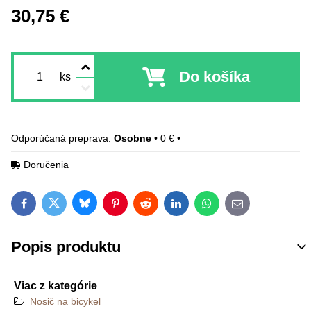
30,75 €
Do košíka
ks
Osobne
•
0 €
•
Doručenia
Bluesky
Twitter
Facebook
Pinterest
Reddit
LinkedIn
WhatsApp
E-mail
Popis produktu
Viac z kategórie
Nosič na bicykel