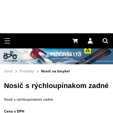
Hľadať
Menu
0 €
Prihlásiť 
Vyh
Úvod
Produkty
Nosič na bicykel
Nosič s rýchloupínakom zadné
Nosič s rýchloupínakom zadné
Cena s DPH