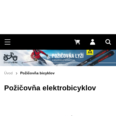
Hľadať
Menu
0 €
Prihlásiť 
Vyh
Úvod
Požičovňa bicyklov
Požičovňa elektrobicyklov