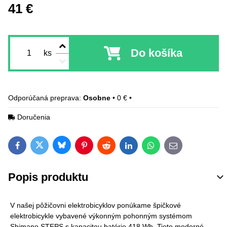
41 €
Do košíka
ks
Osobne
•
0 €
•
Doručenia
Bluesky
Twitter
Facebook
Pinterest
Reddit
LinkedIn
WhatsApp
E-mail
Popis produktu
V našej pôžičovni elektrobicyklov ponúkame špičkové
elektrobicykle vybavené výkonným pohonným systémom
Shimano STEPS s kapacitou batérie 418 Wh. Tieto moderné