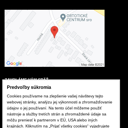
ZAVOLÁME VÁM SPÄŤ
Predvoľby súkromia
Cookies používame na zlepšenie vašej návštevy tejto
VÁŠ TELEFÓN
webovej stránky, analýzu jej výkonnosti a zhromažďovanie
údajov o jej používaní. Na tento účel môžeme použiť
+421
nástroje a služby tretích strán a zhromaždené údaje sa
môžu preniesť k partnerom v EÚ, USA alebo iných
Odoslať
krajinách. Kliknutím na „Prijať všetky cookies“ vyjadrujete