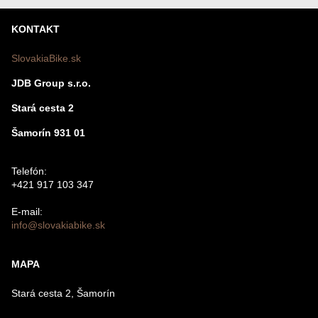
Nová otázka k produktu
KONTAKT
Nový komentár
MENO
SlovakiaBike.sk
JDB Group s.r.o.
VÁŠ E-MAIL
Stará cesta 2
Šamorín 931 01
VAŠA OTÁZKA K PRODUKTU
Telefón:
+421 917 103 347
E-mail:
info@slovakiabike.sk
Odoslať
MAPA
Stará cesta 2, Šamorín