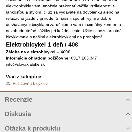
elektrobicykle vám umožnia prekonať väčšie vzdialenosti s
ľahkosťou a štýlom, či už sa vydávate na dovolenku alebo na
relaxačnú jazdu v prírode. S našimi spoľahlivými a dobre
udržiavanými bicyklami zaručujeme vám maximálny komfort a
nezabudnuteľné zážitky pri každej ceste. Užite si bezstarostné
bicyklovanie s našimi elektrobicyklami na prenájom!
Elektrobicykel 1 deň / 40€
Záloha na elektrobicykel
-- 400€
Informácie ohľadom požičovne:
0917 103 347
info@slovakiabike.sk
Viac z kategórie
Požičovňa bicyklov
Recenzie
Hodnotenie produktu
Diskusia
Komentáre k produktu
Otázka k produktu
Zatiaľ nie sú žiadne komentáre! Buďte prvý!