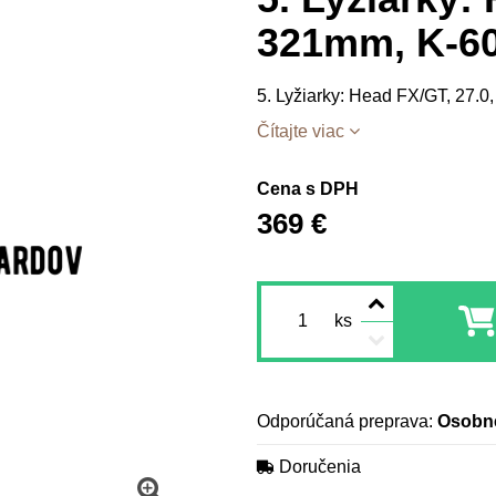
321mm, K-6
5. Lyžiarky: Head FX/GT, 27.
Čítajte viac
Cena s DPH
369 €
ks
Osobn
Doručenia