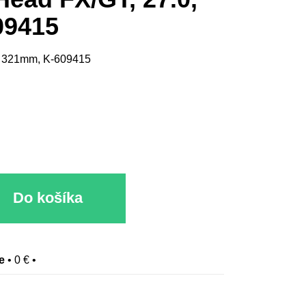
09415
0, 321mm, K-609415
Do košíka
e
•
0 €
•