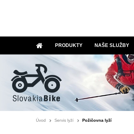
PRODUKTY
NAŠE SLUŽBY
ÚVOD
Úvod
Servis lyží
Požičovna lyží