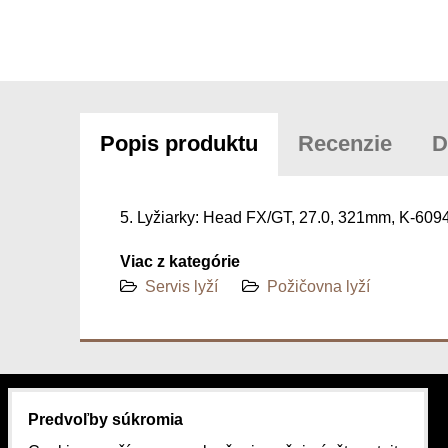
Popis produktu
Recenzie
D
5. Lyžiarky: Head FX/GT, 27.0, 321mm, K-609
Viac z kategórie
Servis lyží
Požičovna lyží
Predvoľby súkromia
KONTAKT
MAPA