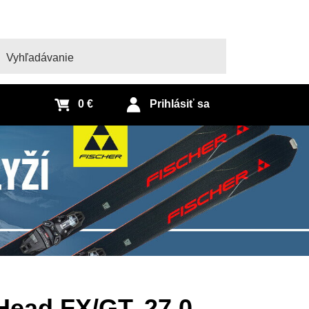
adať
0 €
Prihlásiť sa
 Head FX/GT, 27.0,