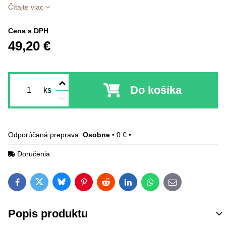
Čítajte viac
Cena s DPH
49,20 €
Do košíka
ks
Osobne
•
0 €
•
Doručenia
Bluesky
Twitter
Facebook
Pinterest
Reddit
LinkedIn
WhatsApp
E-mail
Popis produktu