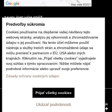
ZAVOLÁME VÁM SPÄŤ
Predvoľby súkromia
Cookies používame na zlepšenie vašej návštevy tejto
VÁŠ TELEFÓN
webovej stránky, analýzu jej výkonnosti a zhromažďovanie
údajov o jej používaní. Na tento účel môžeme použiť
+421
nástroje a služby tretích strán a zhromaždené údaje sa
môžu preniesť k partnerom v EÚ, USA alebo iných
Odoslať
krajinách. Kliknutím na „Prijať všetky cookies“ vyjadrujete
svoj súhlas s týmto spracovaním. Nižšie môžete nájsť
podrobné informácie alebo upraviť svoje preferencie.
Zásady ochrany osobných údajov
Prijať všetky cookies
Predvoľby súkromia
Zásady ochrany osobných údajov
Vytvorené pomocou:
BiznisWeb.sk
Ukázať podrobnosti