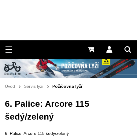
Hľadať
Menu
0 €
Prihlásiť 
Vyh
Úvod
Servis lyží
Požičovna lyží
6. Palice: Arcore 115
šedý/zelený
6. Palice: Arcore 115 šedý/zelený