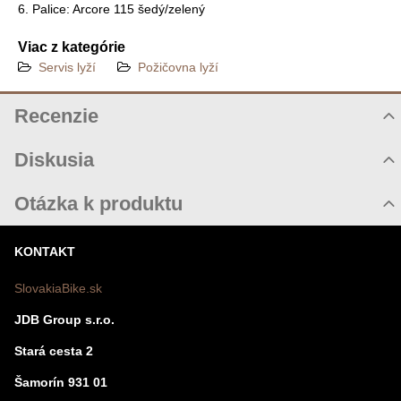
6. Palice: Arcore 115 šedý/zelený
Viac z kategórie
Servis lyží
Požičovna lyží
Recenzie
Hodnotenie produktu
Diskusia
Komentáre k produktu
Otázka k produktu
Zatiaľ nie sú žiadne komentáre! Buďte prvý!
Nová otázka k produktu
KONTAKT
Nový komentár
MENO
SlovakiaBike.sk
JDB Group s.r.o.
VÁŠ E-MAIL
Stará cesta 2
Šamorín 931 01
VAŠA OTÁZKA K PRODUKTU