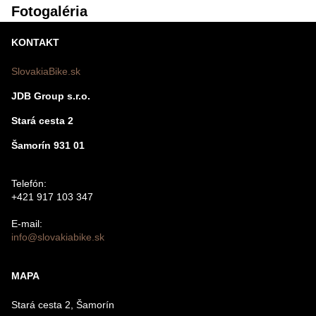
Fotogaléria
KONTAKT
SlovakiaBike.sk
JDB Group s.r.o.
Stará cesta 2
Šamorín 931 01
Telefón:
+421 917 103 347
E-mail:
info@slovakiabike.sk
MAPA
Stará cesta 2, Šamorín