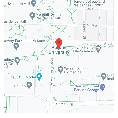
Externý obsah je blokovaný Voľbami súkromia
Prajete si načítať externý obsah?
Povoliť tentokrát
Povoliť a zapamätať - súhlas s druhom cookie:
Funkčné
Otvoriť obsah v novom okne