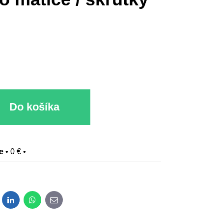
Do košíka
e
•
0 €
•
dit
LinkedIn
WhatsApp
E-mail