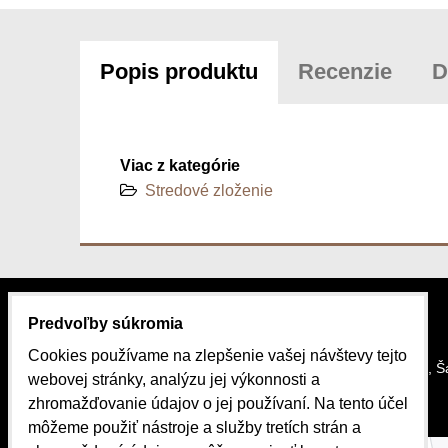
Popis produktu
Recenzie
D
Viac z kategórie
Stredové zloženie
Predvoľby súkromia
KONTAKT
MAPA
Cookies používame na zlepšenie vašej návštevy tejto
SlovakiaBike.sk
Stará cesta 2, 
webovej stránky, analýzu jej výkonnosti a
JDB Group s.r.o.
zhromažďovanie údajov o jej používaní. Na tento účel
môžeme použiť nástroje a služby tretích strán a
Stará cesta 2