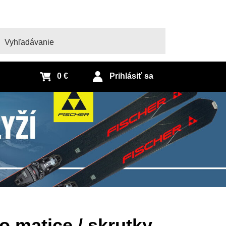
adať
0 €
Prihlásiť sa
o matice / skrutky