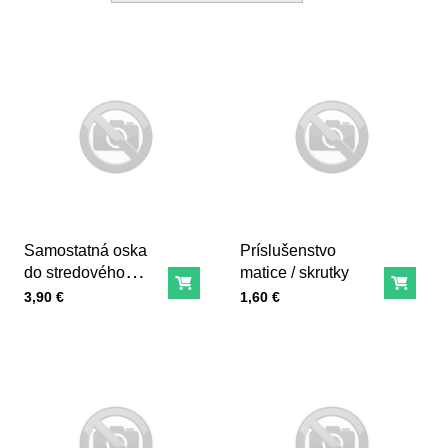
Samostatná oska
Príslušenstvo
do stredového
matice / skrutky
Do košíka
Do ko
zloženia
Cena s DPH
Cena s DPH
3,90 €
1,60 €