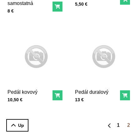
Do ko
samostatná
Cena s DPH
5,50 €
Do košíka
Cena s DPH
8 €
Pedál kovový
Pedál duralový
Do košíka
Do ko
Cena s DPH
Cena s DPH
10,50 €
13 €
1
2
Up
Predchádzajú