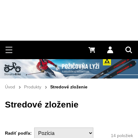
Hľadať
Menu
0 €
Prihlásiť 
Vyh
Úvod
Produkty
Stredové zloženie
Stredové zloženie
Radiť podľa:
14
položiek