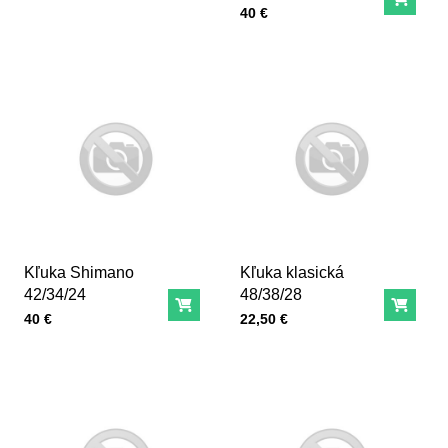
Do ko
Cena s DPH
40 €
Kľuka Shimano
Kľuka klasická
42/34/24
48/38/28
Do košíka
Do ko
Cena s DPH
Cena s DPH
40 €
22,50 €