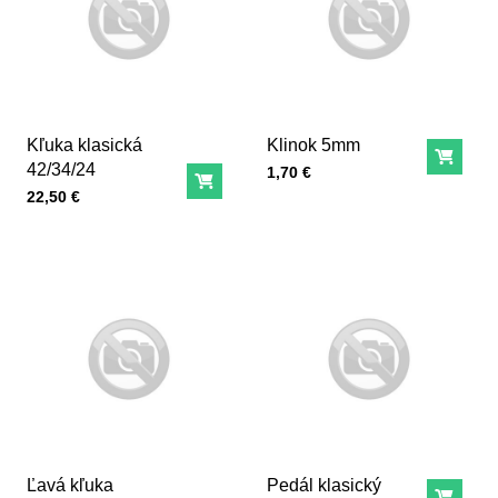
Kľuka klasická
Klinok 5mm
Do ko
42/34/24
Cena s DPH
1,70 €
Do košíka
Cena s DPH
22,50 €
Ľavá kľuka
Pedál klasický