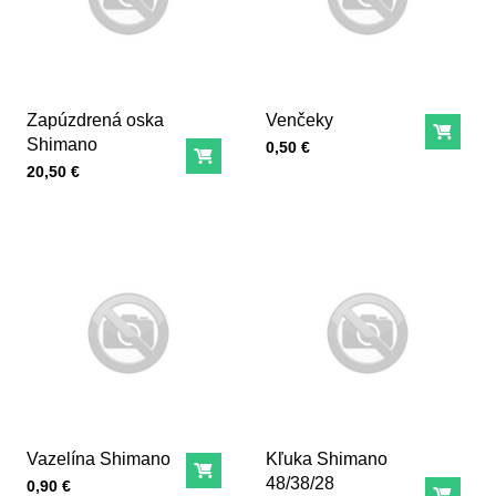
Zapúzdrená oska
Venčeky
Do ko
Shimano
Cena s DPH
0,50 €
Do košíka
Cena s DPH
20,50 €
Vazelína Shimano
Kľuka Shimano
Do košíka
48/38/28
Cena s DPH
0,90 €